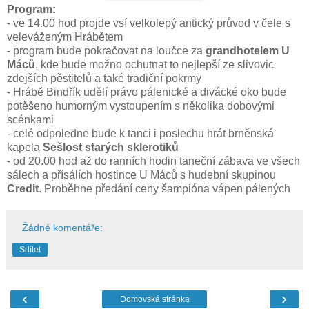
Program:
- ve 14.00 hod projde vsí velkolepý antický průvod v čele s
veleváženým Hrábětem
- program bude pokračovat na loučce za
grandhotelem U
Máců
, kde bude možno ochutnat to nejlepší ze slivovic
zdejších pěstitelů a také tradiční pokrmy
- Hrábě Bindřík udělí právo pálenické a divácké oko bude
potěšeno humorným vystoupením s několika dobovými
scénkami
- celé odpoledne bude k tanci i poslechu hrát brněnská
kapela
Sešlost starých sklerotiků
- od 20.00 hod až do ranních hodin taneční zábava ve všech
sálech a přísálích hostince U Máců s hudební skupinou
Credit
. Proběhne předání ceny šampióna vápen pálených
Žádné komentáře:
Sdílet
‹
›
Domovská stránka