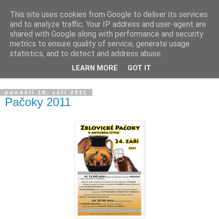
This site uses cookies from Google to deliver its services
Zblovice
and to analyze traffic. Your IP address and user-agent are
shared with Google along with performance and security
metrics to ensure quality of service, generate usage
aneb co se děje v rodné vísce...
statistics, and to detect and address abuse.
LEARN MORE
GOT IT
▼
pondělí 19. září 2011
Pačoky 2011