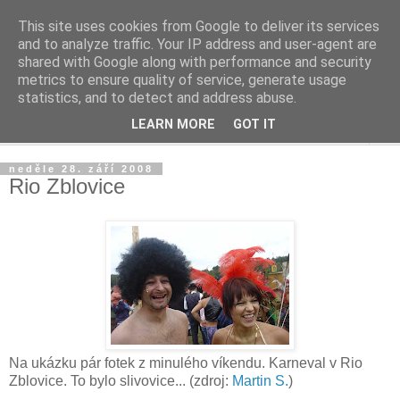
This site uses cookies from Google to deliver its services
Zblovice
and to analyze traffic. Your IP address and user-agent are
shared with Google along with performance and security
metrics to ensure quality of service, generate usage
aneb co se děje v rodné vísce...
statistics, and to detect and address abuse.
LEARN MORE
GOT IT
▼
neděle 28. září 2008
Rio Zblovice
Na ukázku pár fotek z minulého víkendu. Karneval v Rio
Zblovice. To bylo slivovice... (zdroj:
Martin S.
)